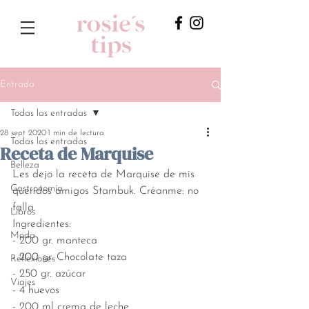
Entrada
Todas las entradas
28 sept 2020
1 min de lectura
Todas las entradas
Receta de Marquise
Belleza
Les dejo la receta de Marquise de mis 
Gastronomía
queridos amigos Stambuk. Créanme: no 
falla. 
Libros
Ingredientes:
Moda
- 200 gr. manteca
- 200 gr. Chocolate taza
Reflexiones
- 250 gr. azúcar
Viajes
- 4 huevos
- 200 ml crema de leche