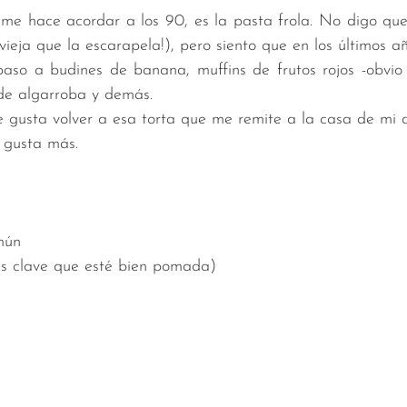
 me hace acordar a los 90, es la pasta frola. No digo que
ieja que la escarapela!), pero siento que en los últimos a
aso a budines de banana, muffins de frutos rojos -obvio 
 de algarroba y demás. 
 gusta volver a esa torta que me remite a la casa de mi a
 gusta más. 
mún
s clave que esté bien pomada)