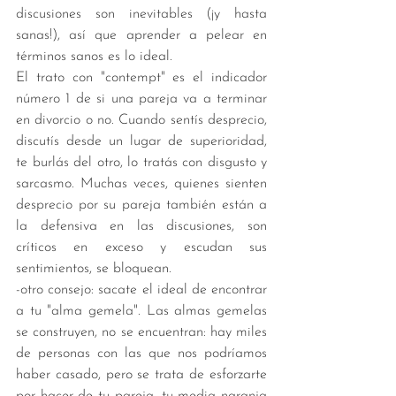
discusiones son inevitables (¡y hasta 
sanas!), así que aprender a pelear en 
términos sanos es lo ideal. 
El trato con "contempt" es el indicador 
número 1 de si una pareja va a terminar 
en divorcio o no. Cuando sentís desprecio, 
discutís desde un lugar de superioridad, 
te burlás del otro, lo tratás con disgusto y 
sarcasmo. Muchas veces, quienes sienten 
desprecio por su pareja también están a 
la defensiva en las discusiones, son 
críticos en exceso y escudan sus 
sentimientos, se bloquean.
-otro consejo: sacate el ideal de encontrar 
a tu "alma gemela". Las almas gemelas 
se construyen, no se encuentran: hay miles 
de personas con las que nos podríamos 
haber casado, pero se trata de esforzarte 
por hacer de tu pareja, tu media naranja 