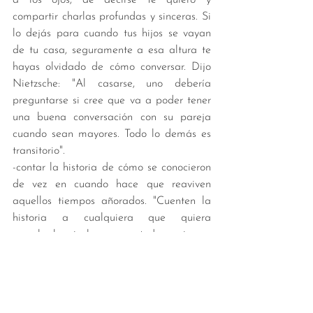
compartir charlas profundas y sinceras. Si 
lo dejás para cuando tus hijos se vayan 
de tu casa, seguramente a esa altura te 
hayas olvidado de cómo conversar. Dijo 
Nietzsche: "Al casarse, uno debería 
preguntarse si cree que va a poder tener 
una buena conversación con su pareja 
cuando sean mayores. Todo lo demás es 
transitorio". 
-contar la historia de cómo se conocieron 
de vez en cuando hace que reaviven 
aquellos tiempos añorados. "Cuenten la 
historia a cualquiera que quiera 
escucharla, incluso a ustedes mismos. 
Recordar los inicios de la relación 
siempre genera oxitocina", afirman  los 
especialistas. Bue, se ve que cuando 
conté mi historia con el Negro no estaba 