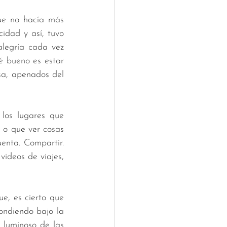
ue no hacía más 
idad y así, tuvo 
legría cada vez 
 bueno es estar 
sa, apenados del 
os lugares que 
 o que ver cosas 
enta. Compartir. 
ideos de viajes, 
, es cierto que 
ondiendo bajo la 
luminoso de las 