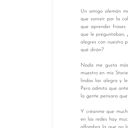
Un amigo alemán me 
que sonreír por la ca
que aprender frases 
que le preguntaban, 
alegres con nuestro p
qué dirán?
Nada me gusta más q
muestro en mis Storie
lindas las alegra y l
Pero admito que antes
la gente pensara que
Y créanme que muchas
en las redes hay much
alfombra la que no l