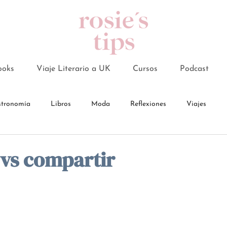
ooks
Viaje Literario a UK
Cursos
Podcast
tronomía
Libros
Moda
Reflexiones
Viajes
 vs compartir