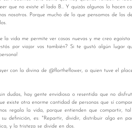
eer que no existe el lado B... Y quizás algunos lo hacen con
bimos nosotros. Porque mucho de lo que pensamos de los d
os. 
ue la vida me permite ver cosas nuevas y me creo egoísta
stás por viajar vos también? Si te gustó algún lugar que
persona!
yer con la divina de @flortheflower, a quien tuve el plac
in dudas, hay gente envidiosa o resentida que no disfrut
 que existe otra enorme cantidad de personas que sí compar
nos regala la vida, porque entienden que compartir, tal
u definición, es: "Repartir, dividir, distribuir algo en par
ca, y la tristeza se divide en dos.