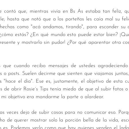
contó que, mientras vivía en Bs As estaba tan feliz, q
lle; hasta que notó que a los porteños les caía mal su felic
hechas como "acá andamos, tirando", para esconder su a
¿cómo estás? ¿En qué mundo esto puede estar bien? ¡Qué
resente y mostrarlo sin pudor! ¿Por qué aparentar otra co
ue cuando recibo mensajes de ustedes agradeciendo l
s o posts. Suelen decirme que sienten que viajamos juntas,
es "hace el día". Ese es, justamente, el objetivo de esta cu
 de abrir Rosie´s Tips tenía miedo de que al subir fotos o v
 mi objetivo era mandarme la parte o alardear. 
 veces dejo de subir cosas para no comunicar eso. Porque
o de querer mostrar solo la porción bella de la vida, esc
o es. Podemos verlo como que hay quienes venden el lado 