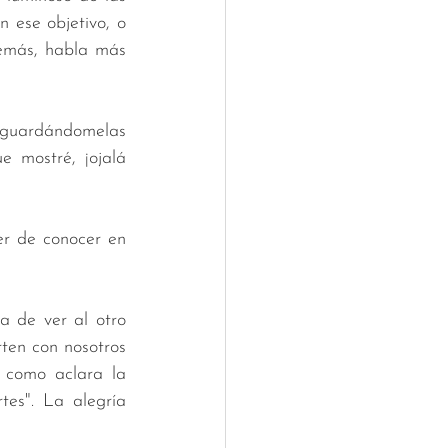
 ese objetivo, o 
emás, habla más 
 guardándomelas 
 mostré, ¡ojalá 
er de conocer en 
a de ver al otro 
ten con nosotros 
 como aclara la 
tes". La alegría 