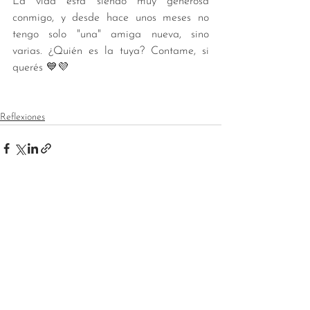
La vida está siendo muy generosa 
conmigo, y desde hace unos meses no 
tengo solo "una" amiga nueva, sino 
varias. ¿Quién es la tuya? Contame, si 
querés 💙💜
Reflexiones
Ver todo
Entradas recientes