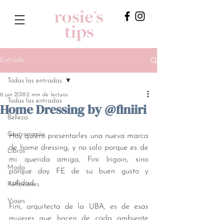
Entrada
Todas las entradas
6 jun 2018
2 min de lectura
Todas las entradas
Home Dressing by @finiiri
Belleza
Gastronomía
Hoy quiero presentarles una nueva marca 
de home dressing, y no solo porque es de 
Libros
mi querida amiga, Fini Irigoin, sino 
Moda
porque doy FE de su buen gusto y 
calidad. 
Reflexiones
Viajes
Fini, arquitecta de la UBA, es de esas 
mujeres que hacen de cada ambiente 