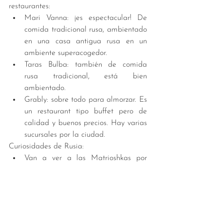
restaurantes: 
Mari Vanna: ¡es espectacular! De 
comida tradicional rusa, ambientado 
en una casa antigua rusa en un 
ambiente superacogedor.  
Taras Bulba: también de comida 
rusa tradicional, está bien 
ambientado.  
Grably: sobre todo para almorzar. Es 
un restaurant tipo buffet pero de 
calidad y buenos precios. Hay varias 
sucursales por la ciudad.   
Curiosidades de Rusia: 
Van a ver a las Matrioshkas por 
todas partes, también se las llama 
mamushkas o babushkas, son las 
típicas muñecas tradicionales rusas 
creadas en 1890.   
No hay mucho wifi libre y si hay te 