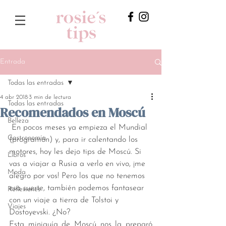
Entrada
Todas las entradas
4 abr 2018
3 min de lectura
Todas las entradas
Recomendados en Moscú
Belleza
 En pocos meses ya empieza el Mundial 
Gastronomía
(programón) y, para ir calentando los 
motores, hoy les dejo tips de Moscú. Si 
Libros
vas a viajar a Rusia a verlo en vivo, ¡me 
Moda
alegro por vos! Pero los que no tenemos 
esa suerte, también podemos fantasear 
Reflexiones
con un viaje a tierra de Tolstoi y 
Viajes
Dostoyevski. ¿No?
Esta miniguía de Moscú nos la preparó 