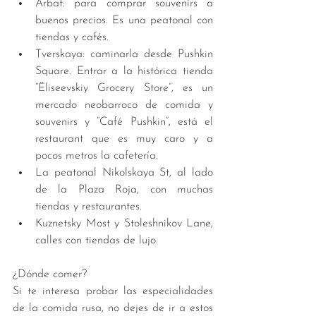
Arbat: para comprar souvenirs a 
buenos precios. Es una peatonal con 
tiendas y cafés.   
Tverskaya: caminarla desde Pushkin 
Square. Entrar a la histórica tienda 
“Ëliseevskiy Grocery Store”, es un 
mercado neobarroco de comida y 
souvenirs y “Café Pushkin”, está el 
restaurant que es muy caro y a 
pocos metros la cafetería.  
La peatonal Nikolskaya St, al lado 
de la Plaza Roja, con muchas 
tiendas y restaurantes.  
Kuznetsky Most y Stoleshnikov Lane, 
calles con tiendas de lujo. 
¿Dónde comer?
Si te interesa probar las especialidades 
de la comida rusa, no dejes de ir a estos 