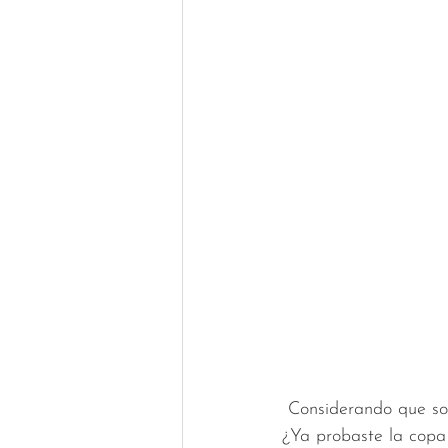
 Considerando que solo me sigue un 4% de hombres me tomo la libertad de compartir este tip. 
¿Ya probaste la cop