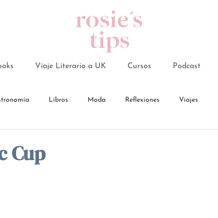
ooks
Viaje Literario a UK
Cursos
Podcast
tronomía
Libros
Moda
Reflexiones
Viajes
c Cup