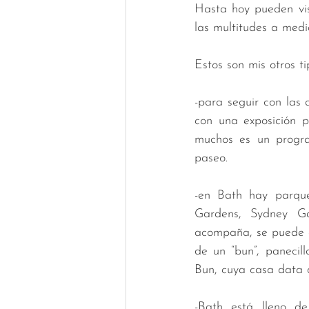
Hasta hoy pueden vis
las multitudes a med
Estos son mis otros ti
-para seguir con las 
con una exposición p
muchos es un progra
paseo.
-en Bath hay parque
Gardens, Sydney Ga
acompaña, se puede co
de un “bun”, panecil
Bun, cuya casa data d
-Bath está lleno de