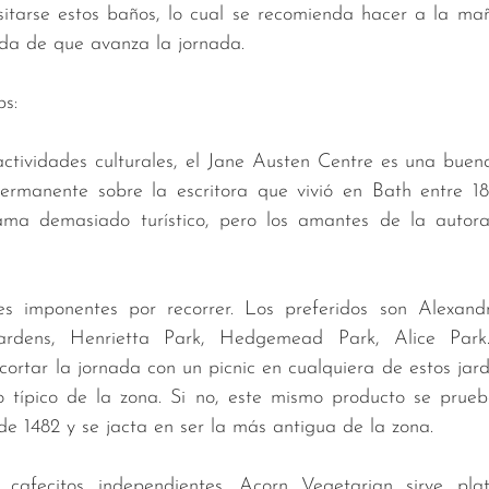
itarse estos baños, lo cual se recomienda hacer a la mañ
ida de que avanza la jornada.
ps:
actividades culturales, el Jane Austen Centre es una buen
ermanente sobre la escritora que vivió en Bath entre 18
ma demasiado turístico, pero los amantes de la autora 
s imponentes por recorrer. Los preferidos son Alexandr
rdens, Henrietta Park, Hedgemead Park, Alice Park..
rtar la jornada con un picnic en cualquiera de estos jardi
lo típico de la zona. Si no, este mismo producto se prueb
e 1482 y se jacta en ser la más antigua de la zona.
 cafecitos independientes. Acorn Vegetarian sirve plat