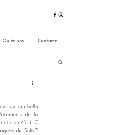
Quién soy
Contacto
es de tan bello 
trimonio de la 
ada en 43 d. C 
guas de Sulis”? 