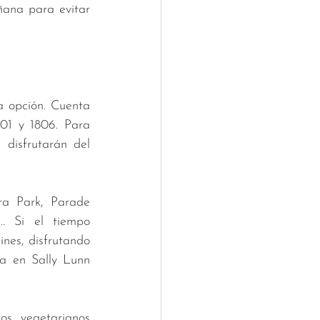
ana para evitar 
a opción. Cuenta 
01 y 1806. Para 
disfrutarán del 
a Park, Parade 
. Si el tiempo 
nes, disfrutando 
a en Sally Lunn 
os vegetarianos 