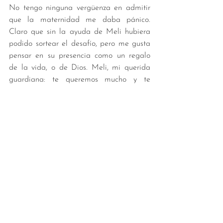
No tengo ninguna vergüenza en admitir 
que la maternidad me daba pánico. 
Claro que sin la ayuda de Meli hubiera 
podido sortear el desafío, pero me gusta 
pensar en su presencia como un regalo 
de la vida, o de Dios. Meli, mi querida 
guardiana: te queremos mucho y te 
vamos a extrañar.
Reflexiones
Ver todo
Entradas recientes