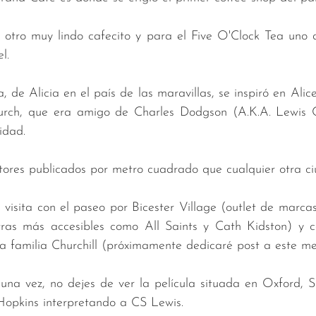
otro muy lindo cafecito y para el Five O'Clock Tea uno de
l. 
, de Alicia en el país de las maravillas, se inspiró en Alice 
rch, que era amigo de Charles Dodgson (A.K.A. Lewis Ca
idad.
tores publicados por metro cuadrado que cualquier otra c
 visita con el paseo por Bicester Village (outlet de marcas
ras más accesibles como All Saints y Cath Kidston) y c
a familia Churchill (próximamente dedicaré post a este m
na vez, no dejes de ver la película situada en Oxford, S
Hopkins interpretando a CS Lewis.