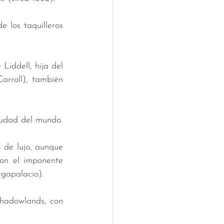
 los taquilleros 
Liddell, hija del 
rroll), también 
iudad del mundo.
 de lujo, aunque 
on el imponente 
egapalacio).
hadowlands, con 