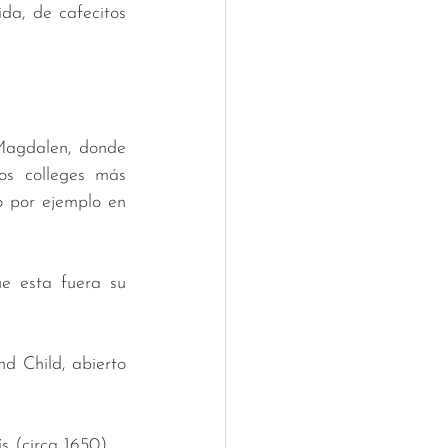
da, de cafecitos 
Magdalen, donde 
os colleges más 
 por ejemplo en 
e esta fuera su 
 Child, abierto 
s (circa 1650).