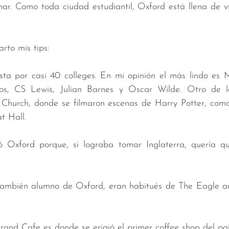
ar. Como toda ciudad estudiantil, Oxford está llena de vi
 
rto mis tips:
ta por casi 40 colleges. En mi opinión el más lindo es 
tros, CS Lewis, Julian Barnes y Oscar Wilde. Otro de l
t Church, donde se filmaron escenas de Harry Potter, como
t Hall.
 Oxford porque, si lograba tomar Inglaterra, quería qu
 también alumno de Oxford, eran habitués de The Eagle and
and Cafe es donde se erigió el primer coffee shop del paí