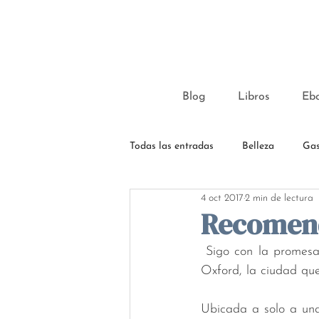
Blog
Libros
Eb
Todas las entradas
Belleza
Gas
4 oct 2017
2 min de lectura
Recomen
 Sigo con la promesa de mostrar mis rincones preferidos de Inglaterra. Hoy le llega el turno a 
Oxford, la ciudad que
Ubicada a solo a una