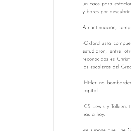
un caos para estacion
y bares por descubrir.
A continuación, compa
-Oxford está compues
estudiaron, entre o
reconocidos es Chris
las escaleras del Grea
-Hitler no bombardeó
capital.
-CS Lewis y Tolkien,
hasta hoy. 
-se supone que The Gr