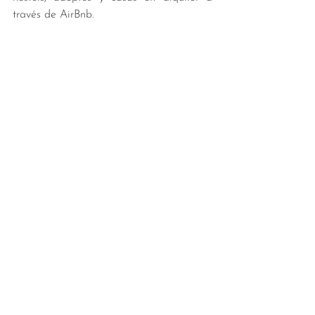
través de AirBnb.
Viajes
Ver todo
Entradas recientes