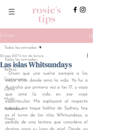
Entrada
Todas las entradas
20 ago 2017
2 min de lectura
Todas las entradas
Las islas Whitsundays
Belleza
 Dicen que uno vuelve siempre a los 
Gastronomía
viejos sitios donde amó la vida. Yo fui a 
Australia por primera vez a las 17, y vaya 
Libros
que amé la vida en ese viaje 
Moda
espectacular. Me explayaré al respecto 
cuando me toque hablar de Sydney; hoy 
Reflexiones
es el turno de las islas Whitsundays, a 
Viajes
pedido de una lectora que considera el 
destino para su luna de miel. Desde ya 