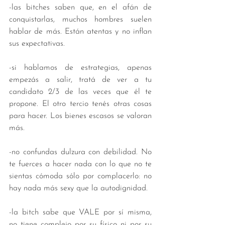
-las bitches saben que, en el afán de 
conquistarlas, muchos hombres suelen 
hablar de más. Están atentas y no inflan 
sus expectativas. 
-si hablamos de estrategias, apenas 
empezás a salir, tratá de ver a tu 
candidato 2/3 de las veces que él te 
propone. El otro tercio tenés otras cosas 
para hacer. Los bienes escasos se valoran 
más. 
-no confundas dulzura con debilidad. No 
te fuerces a hacer nada con lo que no te 
sientas cómoda sólo por complacerlo: no 
hay nada más sexy que la autodignidad.
-la bitch sabe que VALE por sí misma, 
no tiene complejo por su físico ni por su 