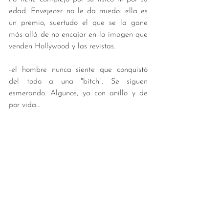
edad. Envejecer no le da miedo: ella es 
un premio, suertudo el que se la gane 
más allá de no encajar en la imagen que 
venden Hollywood y las revistas. 
-el hombre nunca siente que conquistó 
del todo a una "bitch". Se siguen 
esmerando. Algunos, ya con anillo y de 
por vida... 
-autocontrol + un poco de distancia y lo 
tendrás comiendo de la palma de tu 
mano... 
-tratá de apagar el bocho y cortar la 
obsesión. Ya decía John Milton en 
Paradise Lost: "The mind is its own place, 
and in itself can make a heaven of hell, a 