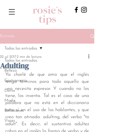
Entrada
Todas las entradas
22 jul 2017
2 min de lectura
Todas las entradas
Adulting
Belleza
Ya charlé de que amo que el inglés 
Gastronomía
tenga términos para todo aquello que 
uno necesita expresar. Y cuando no los 
Libros
tiene, los inventa. Tal es el caso de una 
Moda
palabra que no está en el diccionario 
pero sí en el uso de los hablantes, y que 
Reflexiones
creo tan atinada: adulting, del verbo "to 
Viajes
adult". Es decir, el sustantivo adultez 
cobra en el inglés la forma de verbo y de 