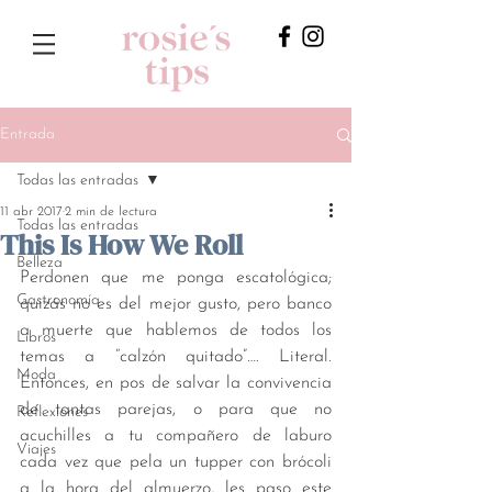
Entrada
Todas las entradas
11 abr 2017
2 min de lectura
Todas las entradas
This Is How We Roll
Belleza
Perdonen que me ponga escatológica; 
Gastronomía
quizás no es del mejor gusto, pero banco 
a muerte que hablemos de todos los 
Libros
temas a “calzón quitado”…. Literal. 
Moda
Entonces, en pos de salvar la convivencia 
de tantas parejas, o para que no 
Reflexiones
acuchilles a tu compañero de laburo 
Viajes
cada vez que pela un tupper con brócoli 
a la hora del almuerzo, les paso este 