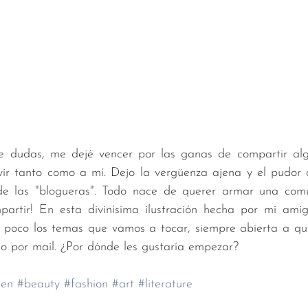
 dudas, me dejé vencer por las ganas de compartir algu
rvir tanto como a mí. Dejo la vergüenza ajena y el pudor 
de las "blogueras". Todo nace de querer armar una comu
mpartir! En esta divinísima ilustración hecha por mi amig
 poco los temas que vamos a tocar, siempre abierta a q
 o por mail. ¿Por dónde les gustaría empezar?
en
#beauty
#fashion
#art
#literature