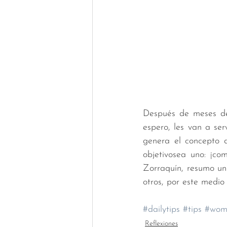
Después de meses de
espero, les van a se
genera el concepto 
objetivosea uno: ¡co
Zorraquín, resumo un
otros, por este medio
#dailytips
#tips
#wom
Reflexiones