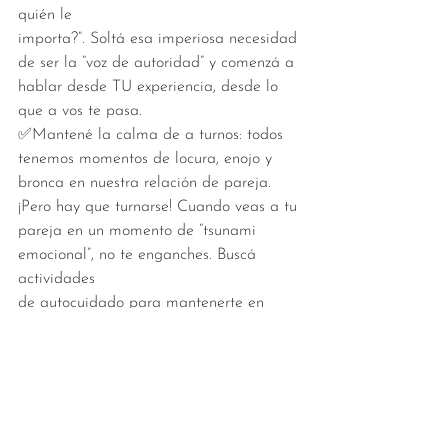
quién le
importa?”. Soltá esa imperiosa necesidad 
de ser la “voz de autoridad” y comenzá a
hablar desde TU experiencia, desde lo 
que a vos te pasa.
✅Mantené la calma de a turnos: todos 
tenemos momentos de locura, enojo y
bronca en nuestra relación de pareja. 
¡Pero hay que turnarse! Cuando veas a tu
pareja en un momento de “tsunami 
emocional”, no te enganches. Buscá 
actividades
de autocuidado para mantenerte en 
calma. Y tal vez, en otra oportunidad, te 
toque a
vos explotar, y al otro sostener la calma.
Espero que les resulten de utilidad.  
¡Un abrazo fuerte! Delfina
Ig: @delfinadeachaval