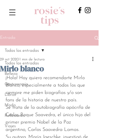
Entrada
Todas las entradas
29 oct 2020
1 min de lectura
Todas las entradas
Mirlo blanco
Belleza
¡Hola! Hoy quiero recomendarte Mirlo 
Gastronomía
Blanco, especialmente a todos los que 
siempre me piden biografías y/o son 
Libros
fans de la historia de nuestro país. 
Moda
Se trata de la autobiografía apócrifa de 
Carlos Roque Saavedra, el único hijo del 
Reflexiones
primer premio Nobel de la Paz 
Viajes
argentino, Carlos Saavedra Lamas.
Su autora, María Jaeschke, investigó de 