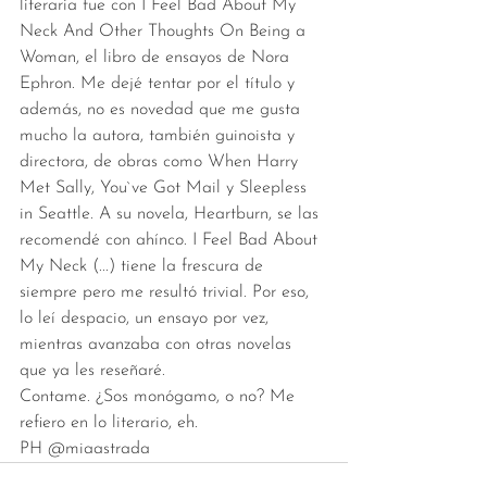
literaria fue con I Feel Bad About My 
Neck And Other Thoughts On Being a 
Woman, el libro de ensayos de Nora 
Ephron. Me dejé tentar por el título y 
además, no es novedad que me gusta 
mucho la autora, también guinoista y 
directora, de obras como When Harry 
Met Sally, You`ve Got Mail y Sleepless 
in Seattle. A su novela, Heartburn, se las 
recomendé con ahínco. I Feel Bad About 
My Neck (...) tiene la frescura de 
siempre pero me resultó trivial. Por eso, 
lo leí despacio, un ensayo por vez, 
mientras avanzaba con otras novelas 
que ya les reseñaré. 
Contame. ¿Sos monógamo, o no? Me 
refiero en lo literario, eh.  
PH @miaastrada