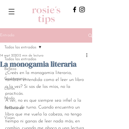
Entrada
Todas las entradas
14 sept 2020
2 min de lectura
Todas las entradas
La monogamia literaria
Belleza
¿Creés en la monogamia literaria, 
Gastronomía
también entendida como el leer un libro 
a la vez? Si sos de los míos, no la 
Libros
practicás. 
Moda
A ver, no es que siempre sea infiel a la 
lectura de turno. Cuando encuentro un 
Reflexiones
libro que me vuela la cabeza, no tengo 
Viajes
tiempo ni ganas de leer nada más; en 
cambio, cuando me aboco a una lectura 