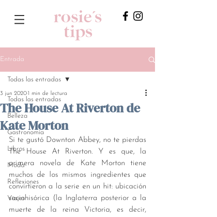
Entrada
Todas las entradas
3 jun 2020
1 min de lectura
Todas las entradas
The House At Riverton de
Belleza
Kate Morton
Gastronomía
Si te gustó Downton Abbey, no te pierdas 
Libros
The House At Riverton. Y es que, la 
primera novela de Kate Morton tiene 
Moda
muchos de los mismos ingredientes que 
Reflexiones
convirtieron a la serie en un hit: ubicación 
sociohisórica (la Inglaterra posterior a la 
Viajes
muerte de la reina Victoria, es decir, 