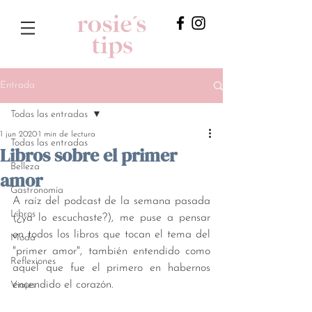
Entrada
Todas las entradas
1 jun 2020
1 min de lectura
Todas las entradas
Libros sobre el primer
Belleza
amor
Gastronomía
A raíz del podcast de la semana pasada 
Libros
(¿ya lo escuchaste?), me puse a pensar 
en todos los libros que tocan el tema del 
Moda
"primer amor", también entendido como 
Reflexiones
aquel que fue el primero en habernos 
encendido el corazón. 
Viajes