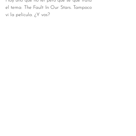
Hay uno que no leí pero que sé que trata 
el tema: The Fault In Our Stars. Tampoco 
vi la película. ¿Y vos?