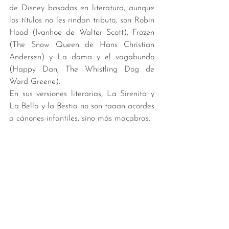
de Disney basadas en literatura, aunque 
los títulos no les rindan tributo, son Robin 
Hood (Ivanhoe de Walter Scott), Frozen 
(The Snow Queen de Hans Christian 
Andersen) y La dama y el vagabundo 
(Happy Dan, The Whistling Dog de 
Ward Greene).
En sus versiones literarias, La Sirenita y 
La Bella y la Bestia no son taaan acordes 
a cánones infantiles, sino más macabras. 
En todos los casos: ¡aguante Disney, y 
aguante la intertextualidad!
Libros