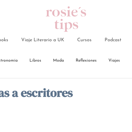
ooks
Viaje Literario a UK
Cursos
Podcast
tronomía
Libros
Moda
Reflexiones
Viajes
as a escritores