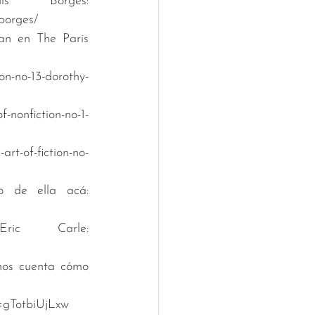
 Borges: 
-borges/
an en The Paris 
on-no-13-dorothy-
-nonfiction-no-1-
rt-of-fiction-no-
de ella acá: 
c Carle: 
nos cuenta cómo 
v=gTotbiUjLxw