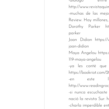
-diálogo e
http://www.revistaqui
-muchas de las mejor
Review. Hay millones,
Dorothy Parker https:
parker
Joan Didion https://w
joan-didion
Maya Angelou https://
119-maya-angelou
-ya les conté que
https://bookriot.com/2
-en este l
http://www.readingroc
-si nunca escuchast
nació la revista Sur
-charla imperdible e