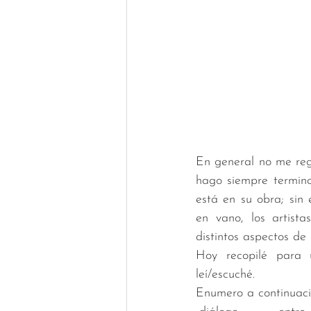
En general no me rega
hago siempre termino 
está en su obra; sin
en vano, los artista
distintos aspectos de
Hoy recopilé para u
leí/escuché.  
Enumero a continuació