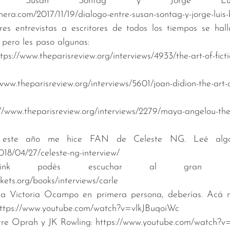
ntre Susan Sontag y Jorge Luis
mera.com/2017/11/19/dialogo-entre-susan-sontag-y-jorge-luis
es entrevistas a escritores de todos los tiempos se hall
 pero les paso algunas: 
//www.theparisreview.org/interviews/4933/the-art-of-ficti
ww.theparisreview.org/interviews/5601/joan-didion-the-art-of
www.theparisreview.org/interviews/2279/maya-angelou-the-a
 este año me hice FAN de Celeste NG. Leé algo 
018/04/27/celeste-ng-interview/
ink podés escuchar al gran Eri
kets.org/books/interviews/carle
e a Victoria Ocampo en primera persona, deberías. Acá 
: https://www.youtube.com/watch?v=vlkJBuqoiWc
ntre Oprah y JK Rowling: https://www.youtube.com/watch?