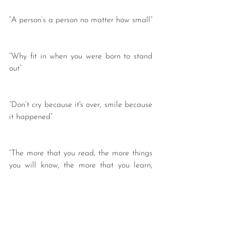
“A person’s a person no matter how small”
“Why fit in when you were born to stand 
out”
“Don’t cry because it's over, smile because 
it happened”
“The more that you read, the more things 
you will know, the more that you learn, 
the more places you’ll go”
¡Feliz cumpleaños, Dr. Seuss!