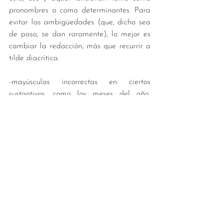
pronombres o como determinantes. Para 
evitar las ambigüedades (que, dicho sea 
de paso, se dan raramente), lo mejor es 
cambiar la redacción, más que recurrir a 
tilde diacrítica. 
-mayúsculas incorrectas en ciertos 
sustantivos, como los meses del año. 
¡Bienvenido, septiembre! 🌺🌸 ¡Y que viva 
la geekeada 😜!
Libros
Ver todo
Entradas recientes