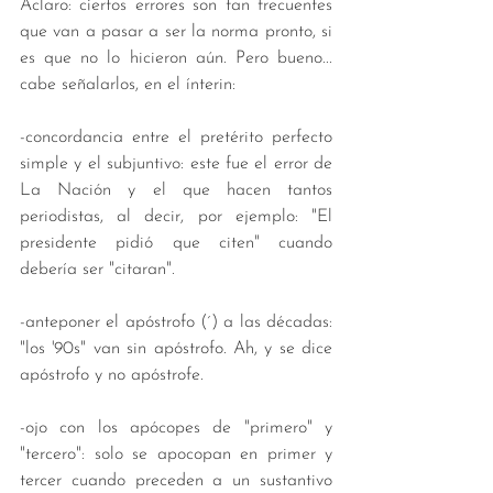
Aclaro: ciertos errores son tan frecuentes 
que van a pasar a ser la norma pronto, si 
es que no lo hicieron aún. Pero bueno... 
cabe señalarlos, en el ínterin: 
-concordancia entre el pretérito perfecto 
simple y el subjuntivo: este fue el error de 
La Nación y el que hacen tantos 
periodistas, al decir, por ejemplo: "El 
presidente pidió que citen" cuando 
debería ser "citaran". 
-anteponer el apóstrofo (´) a las décadas: 
"los '90s" van sin apóstrofo. Ah, y se dice 
apóstrofo y no apóstrofe.
-ojo con los apócopes de "primero" y 
"tercero": solo se apocopan en primer y 
tercer cuando preceden a un sustantivo 