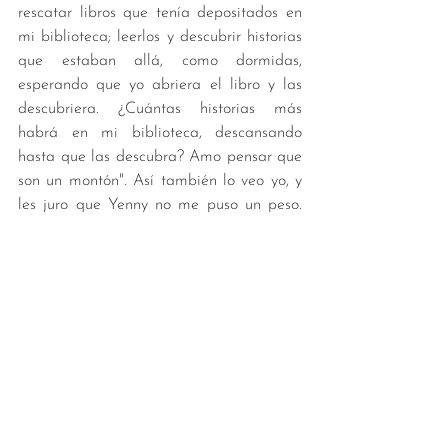
rescatar libros que tenía depositados en 
mi biblioteca; leerlos y descubrir historias 
que estaban allá, como dormidas, 
esperando que yo abriera el libro y las 
descubriera. ¿Cuántas historias más 
habrá en mi biblioteca, descansando 
hasta que las descubra? Amo pensar que 
son un montón". Así también lo veo yo, y 
les juro que Yenny no me puso un peso. 
Hoy te animo a que sigas comprando ese 
libro que te tentó... Ya habrá tiempo de 
sentarse a volar. 
Libros
Ver todo
Entradas recientes