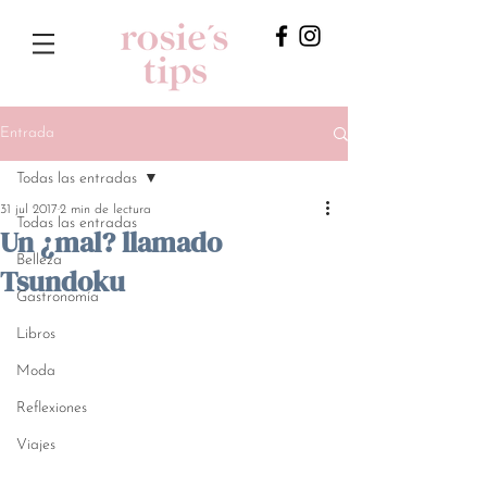
Entrada
Todas las entradas
31 jul 2017
2 min de lectura
Todas las entradas
Un ¿mal? llamado
Belleza
Tsundoku
Gastronomía
Libros
Moda
Reflexiones
Viajes