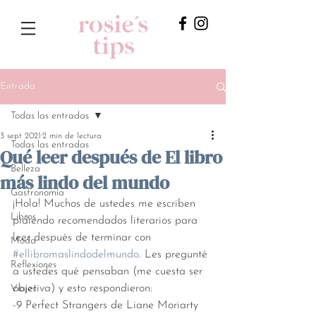
Entrada
Todas las entradas
3 sept 2021
2 min de lectura
Todas las entradas
Qué leer después de El libro
Belleza
más lindo del mundo
Gastronomía
¡Hola! Muchos de ustedes me escriben 
Libros
pidiendo recomendados literarios para 
leer después de terminar con 
Moda
#ellibromaslindodelmundo
. Les pregunté 
Reflexiones
a ustedes qué pensaban (me cuesta ser 
objetiva) y esto respondieron: 
Viajes
-9 Perfect Strangers de Liane Moriarty 