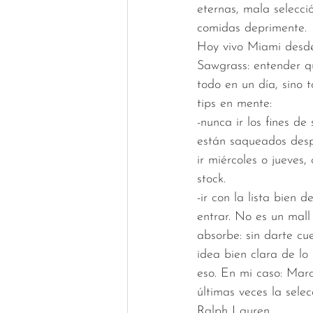
eternas, mala selecci
comidas deprimente.
Hoy vivo Miami desde
Sawgrass: entender qu
todo en un día, sino 
tips en mente:
-nunca ir los fines d
están saqueados des
ir miércoles o jueves
stock.
-ir con la lista bien 
entrar. No es un mall
absorbe: sin darte cu
idea bien clara de lo
eso. En mi caso: Marc
últimas veces la selec
Ralph Lauren…