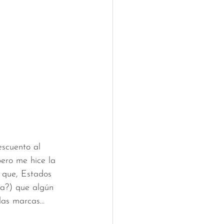
escuento al 
pero me hice la 
s que, Estados 
na?) que algún 
 las marcas…