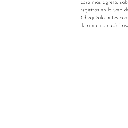
cara más agreta, sabé
registrás en la web d
(chequéalo antes con 
llora no mama…”: frase