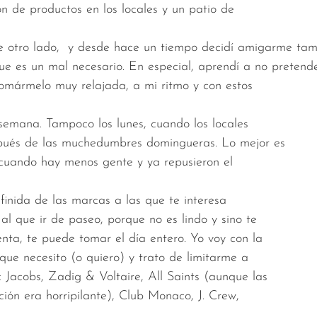
ón de productos en los locales y un patio de
 otro lado,  y desde hace un tiempo decidí amigarme tam
e es un mal necesario. En especial, aprendí a no pretend
tomármelo muy relajada, a mi ritmo y con estos
e semana. Tampoco los lunes, cuando los locales
pués de las muchedumbres domingueras. Lo mejor es
, cuando hay menos gente y ya repusieron el
definida de las marcas a las que te interesa
 al que ir de paseo, porque no es lindo y sino te
enta, te puede tomar el día entero. Yo voy con la
 que necesito (o quiero) y trato de limitarme a
 Jacobs, Zadig & Voltaire, All Saints (aunque las
ción era horripilante), Club Monaco, J. Crew,