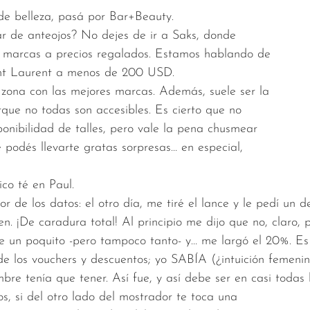
de belleza, pasá por Bar+Beauty.
r de anteojos? No dejes de ir a Saks, donde
s marcas a precios regalados. Estamos hablando de
int Laurent a menos de 200 USD.
 zona con las mejores marcas. Además, suele ser la
que no todas son accesibles. Es cierto que no
onibilidad de talles, pero vale la pena chusmear
 podés llevarte gratas sorpresas... en especial,
ico té en Paul.
or de los datos: el otro día, me tiré el lance y le pedí un d
n. ¡De caradura total! Al principio me dijo que no, claro, 
uée un poquito -pero tampoco tanto- y… me largó el 20%. E
de los vouchers y descuentos; yo SABÍA (¿intuición femeni
bre tenía que tener. Así fue, y así debe ser en casi todas
os, si del otro lado del mostrador te toca una