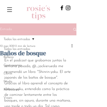
Entrada
Todas las entradas
10 ago 2021
2 min de lectura
Todas las entradas
Baños de bosque
Belleza
En el podcast que grabamos juntas la 
Gastronomía
semana pasada, @_jackierueda me 
recomendó un libro: "Shinrin-yoku. El arte 
Libros
japonés de los baños de bosque". 
Moda
Gracias al libro aprendí el concepto de 
shinrin-yoku, entendido como la práctica 
Reflexiones
de caminar lentamente entre los 
Viajes
bosques, sin apuro, durante una mañana, 
una tarde o todo un día. Tal como 