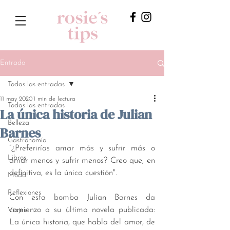
Entrada
Todas las entradas
11 may 2020
1 min de lectura
Todas las entradas
La única historia de Julian
Belleza
Barnes
Gastronomía
“¿Preferirías amar más y sufrir más o 
Libros
amar menos y sufrir menos? Creo que, en 
definitiva, es la única cuestión".
Moda
Reflexiones
Con esta bomba Julian Barnes da 
comienzo a su última novela publicada: 
Viajes
La única historia, que habla del amor, de 