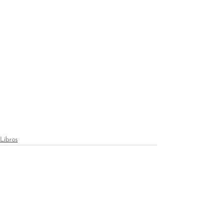
Libros
Ver todo
Entradas recientes