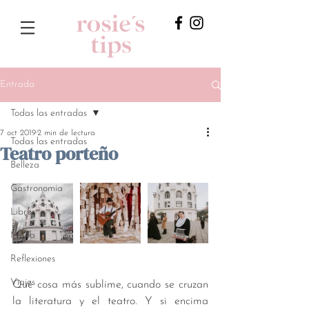
Entrada
Todas las entradas
7 oct 2019
2 min de lectura
Todas las entradas
Teatro porteño
Belleza
Gastronomía
Libros
Moda
Reflexiones
Viajes
Qué cosa más sublime, cuando se cruzan 
la literatura y el teatro. Y si encima 