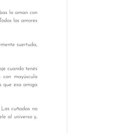
bas lo aman con 
Todos los amores 
emente suertuda, 
je cuando tenés 
 con mayúscula 
s que esa amiga 
. Las cuñadas no 
le al universo y, 