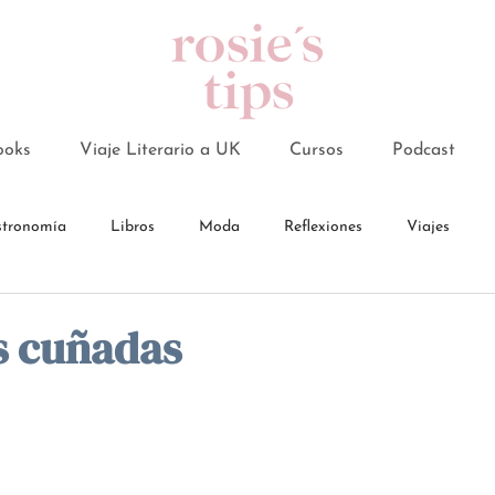
ooks
Viaje Literario a UK
Cursos
Podcast
tronomía
Libros
Moda
Reflexiones
Viajes
s cuñadas