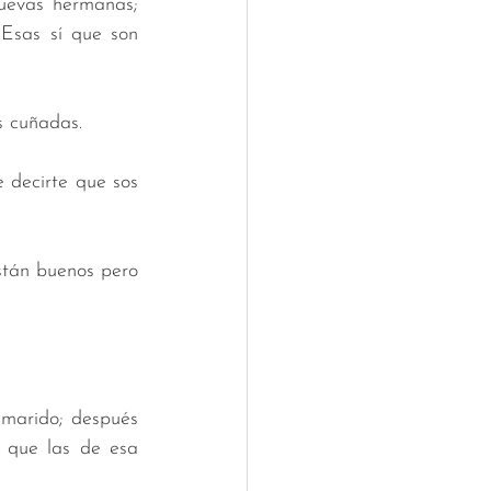
uevas hermanas; 
Esas sí que son 
s cuñadas. 
decirte que sos 
tán buenos pero 
marido; después 
 que las de esa 