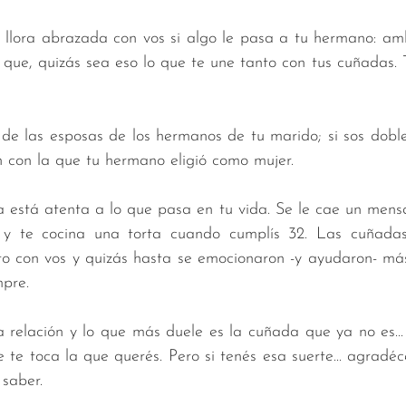
lora abrazada con vos si algo le pasa a tu hermano: am
 que, quizás sea eso lo que te une tanto con tus cuñadas. 
 
de las esposas de los hermanos de tu marido; si sos dobl
n con la que tu hermano eligió como mujer. 
está atenta a lo que pasa en tu vida. Se le cae un mensa
o y te cocina una torta cuando cumplís 32. Las cuñadas
to con vos y quizás hasta se emocionaron -y ayudaron- má
pre. 
 relación y lo que más duele es la cuñada que ya no es..
 te toca la que querés. Pero si tenés esa suerte... agradéce
 saber.