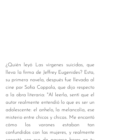
¿Quién leyó Las vírgenes suicidas, que 
lleva la firma de Jeffrey Eugenides? Esta, 
su primera novela, después fue llevada al 
cine por Sofia Coppola, que dijo respecto 
a la obra literaria: "Al leerla, sentí que el 
autor realmente entendió lo que es ser un 
adolescente: el anhelo, la melancolía, ese 
misterio entre chicos y chicas. Me encantó 
cómo los varones estaban tan 
confundidos con las mujeres, y realmente 
conecté con eso de pasarse horas en tu 