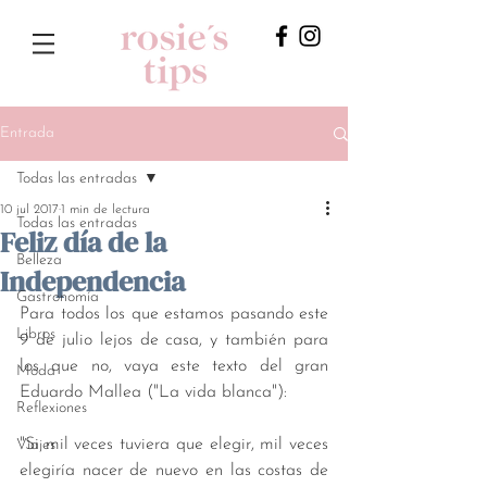
Entrada
Todas las entradas
10 jul 2017
1 min de lectura
Todas las entradas
Feliz día de la
Belleza
Independencia
Gastronomía
Para todos los que estamos pasando este 
Libros
9 de julio lejos de casa, y también para 
los que no, vaya este texto del gran 
Moda
Eduardo Mallea ("La vida blanca"): 
Reflexiones
"Si mil veces tuviera que elegir, mil veces 
Viajes
elegiría nacer de nuevo en las costas de 