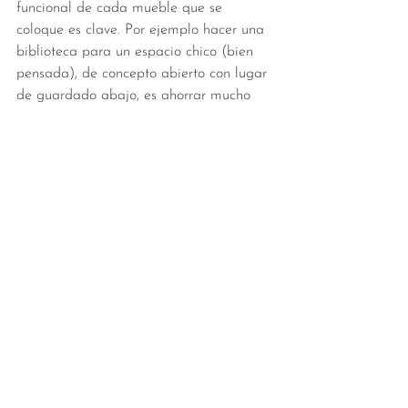
funcional de cada mueble que se 
coloque es clave. Por ejemplo hacer una 
biblioteca para un espacio chico (bien 
pensada), de concepto abierto con lugar 
de guardado abajo, es ahorrar mucho 
espacio. Y de acuerdo a lo estético, una 
biblioteca linda, hecha con los 
materiales adecuados para el ambiente, 
sin dudas se lleva todas las miradas.
Por otra parte, tanto como en espacios 
chicos como en más grandes y abiertos, 
una biblioteca con presencia es la 
vedette del lugar. En ambos casos sirve 
para colocar una TV hasta separar 
espacios (por ejemplo, un 
monoambiente).
¡Gracias, @Apatheia! Salgo en busca de 
nuevos libros y objetos para traerme de 